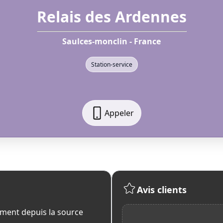
Relais des Ardennes
Saulces-monclin - France
Station-service
Appeler
Avis clients
ment depuis la source