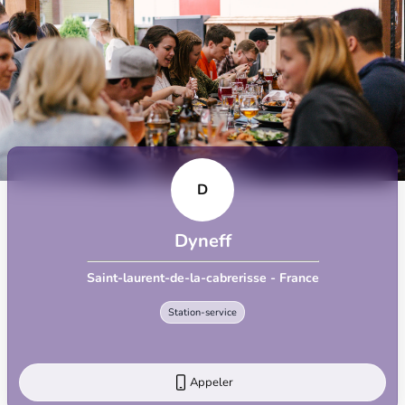
D
Dyneff
Saint-laurent-de-la-cabrerisse - France
Station-service
Appeler