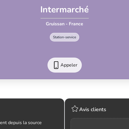
Intermarché
Gruissan - France
Station-service
Appeler
Avis clients
ent depuis la source