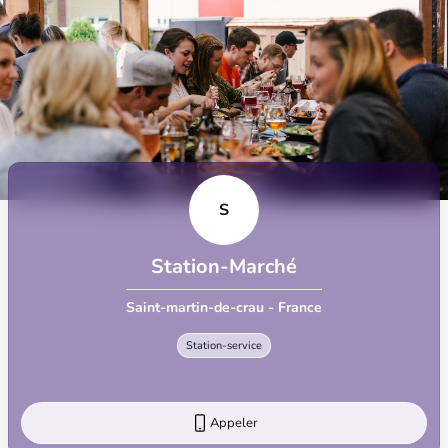
S
Station-Marché
Saint-martin-de-crau - France
Station-service
Appeler