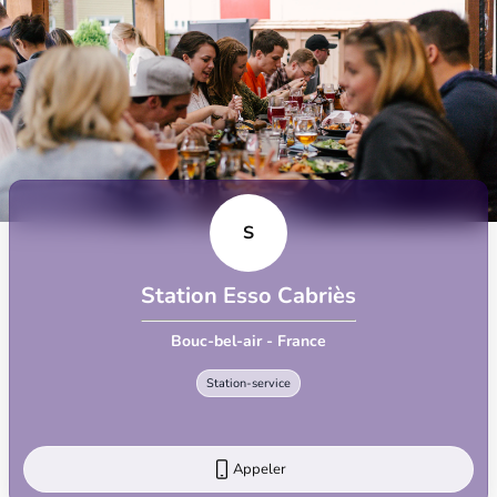
S
Station Esso Cabriès
Bouc-bel-air - France
Station-service
Appeler