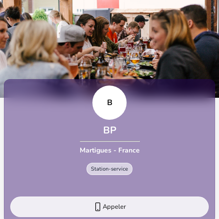
B
BP
Martigues - France
Station-service
Appeler