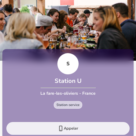
S
Station U
La fare-les-oliviers - France
Station-service
Appeler