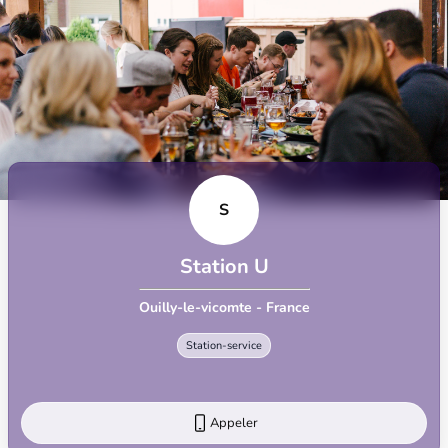
S
Station U
Ouilly-le-vicomte - France
Station-service
Appeler