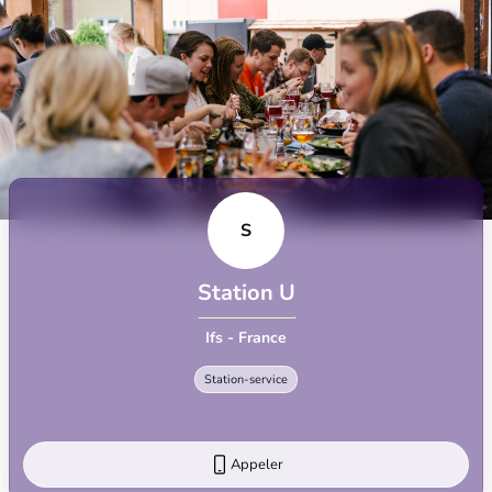
S
Station U
Ifs - France
Station-service
Appeler