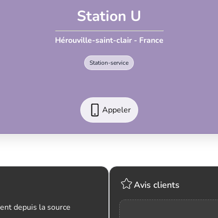
Station U
Hérouville-saint-clair - France
Station-service
Appeler
Avis clients
ent depuis la source