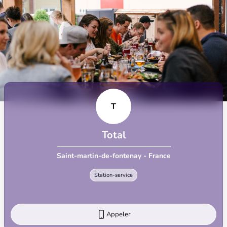
T
Total
Saint-martin-de-fontenay - France
Station-service
Appeler