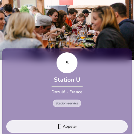
S
Station U
Dozulé - France
Station-service
Appeler