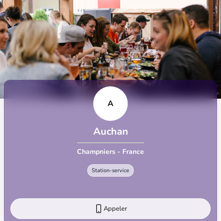
A
Auchan
Champniers - France
Station-service
Appeler