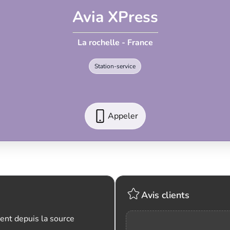
Avia XPress
La rochelle - France
Station-service
Appeler
Avis clients
ent depuis la source