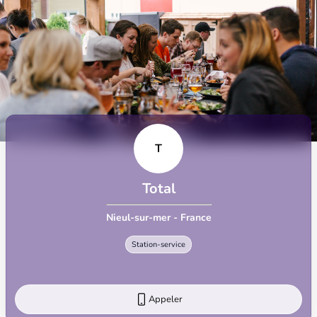
T
Total
Nieul-sur-mer - France
Station-service
Appeler