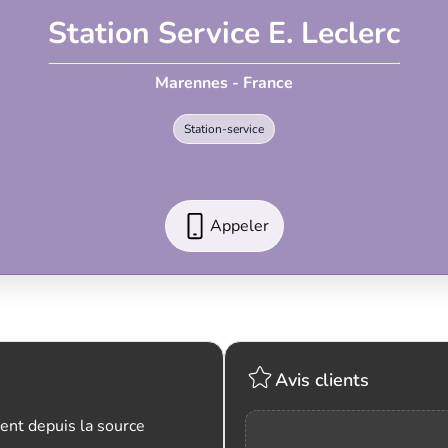
Station Service E. Leclerc
Marennes - France
Station-service
Appeler
Avis clients
ent depuis la source