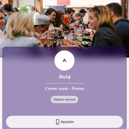
A
Avia
Corme royal - France
Station-service
Appeler