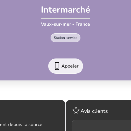
Intermarché
Vaux-sur-mer - France
Station-service
Appeler
Avis clients
ent depuis la source