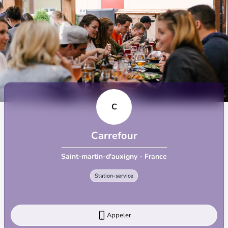
C
Carrefour
Saint-martin-d'auxigny - France
Station-service
Appeler