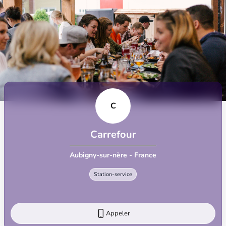
C
Carrefour
Aubigny-sur-nère - France
Station-service
Appeler