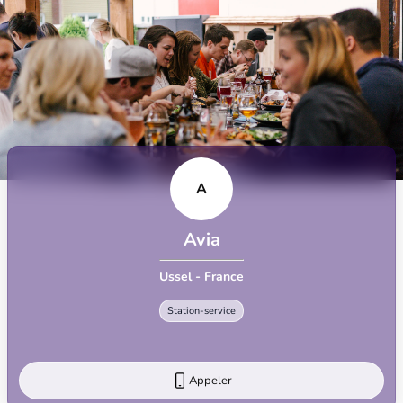
A
Avia
Ussel - France
Station-service
Appeler