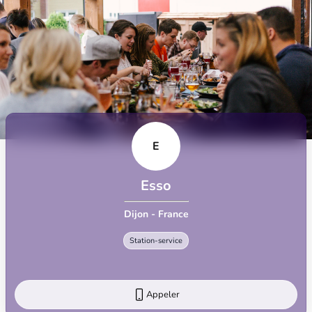
E
Esso
Dijon - France
Station-service
Appeler