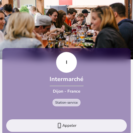
I
Intermarché
Dijon - France
Station-service
Appeler