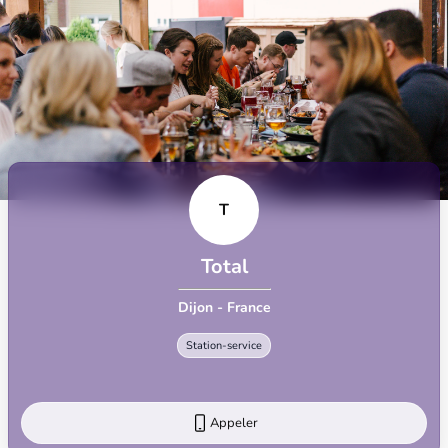
T
Total
Dijon - France
Station-service
Appeler