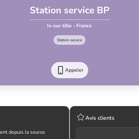
Station service BP
Is-sur-tille - France
Station-service
Appeler
Avis clients
ent depuis la source