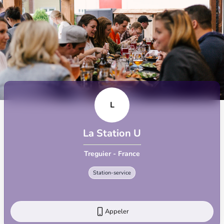
L
La Station U
Treguier - France
Station-service
Appeler