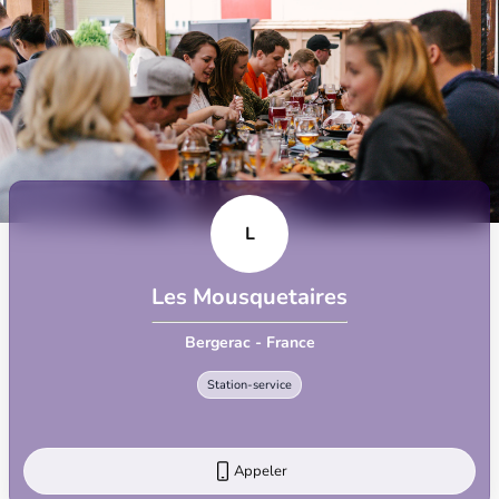
L
Les Mousquetaires
Bergerac - France
Station-service
Appeler