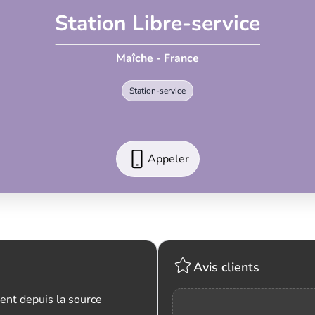
Station Libre-service
Maîche - France
Station-service
Appeler
Avis clients
ent depuis la source