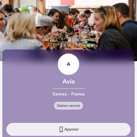
A
Avia
Sancey - France
Station-service
Appeler