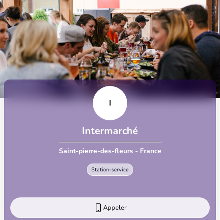
I
Intermarché
Saint-pierre-des-fleurs - France
Station-service
Appeler