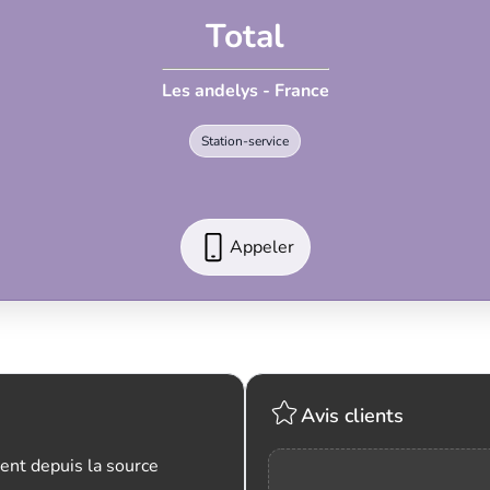
Total
Les andelys - France
Station-service
Appeler
Avis clients
ent depuis la source