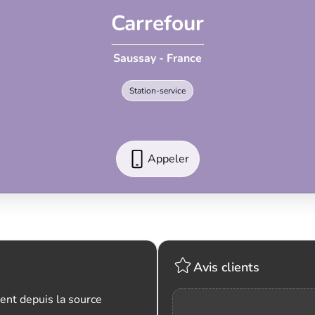
Carrefour
Saussay - France
Station-service
Appeler
Avis clients
ent depuis la source