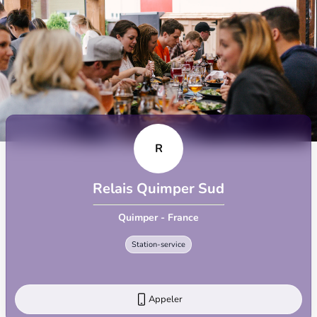
R
Relais Quimper Sud
Quimper - France
Station-service
Appeler