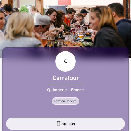
C
Carrefour
Quimperle - France
Station-service
Appeler