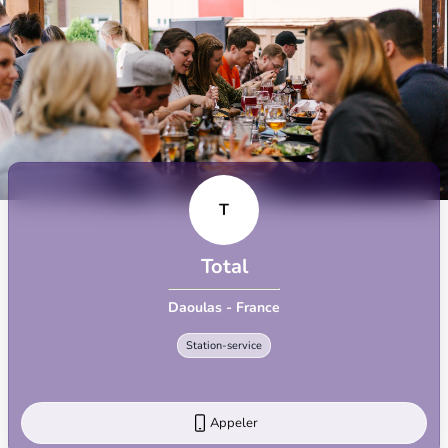
T
Total
Daoulas - France
Station-service
Appeler