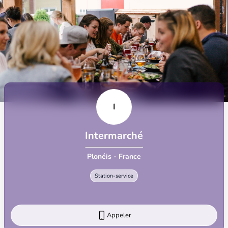
I
Intermarché
Plonéis - France
Station-service
Appeler