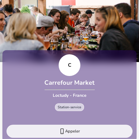
C
Carrefour Market
Loctudy - France
Station-service
Appeler