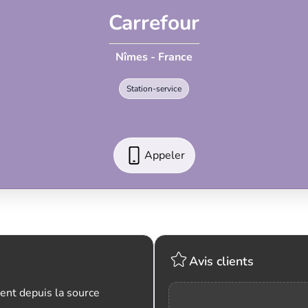
Carrefour
Nîmes - France
Station-service
Appeler
Avis clients
ent depuis la source