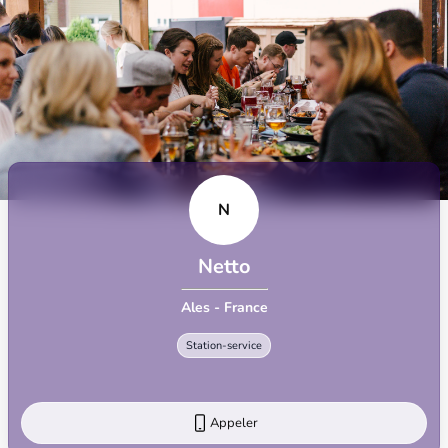
N
Netto
Ales - France
Station-service
Appeler