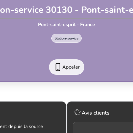
ion-service 30130 - Pont-saint-e
Pont-saint-esprit - France
Station-service
Appeler
Avis clients
ent depuis la source