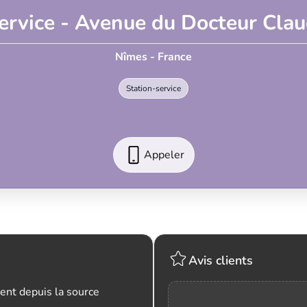
ervice - Avenue du Docteur Clau
Nîmes - France
Station-service
Appeler
Avis clients
ent depuis la source