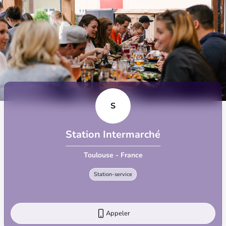
S
Station Intermarché
Toulouse - France
Station-service
Appeler