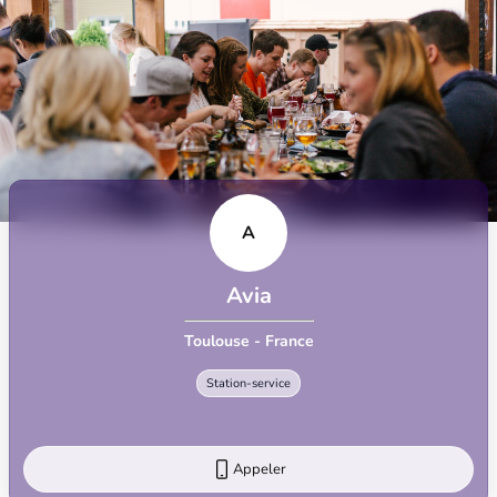
A
Avia
Toulouse - France
Station-service
Appeler