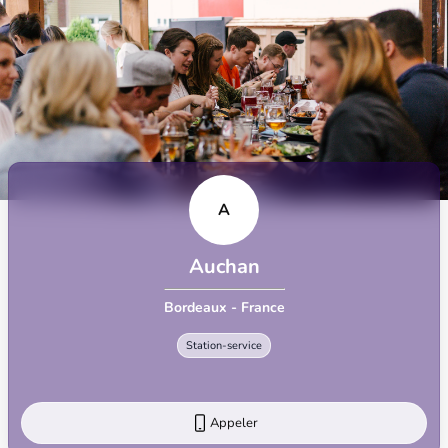
A
Auchan
Bordeaux - France
Station-service
Appeler