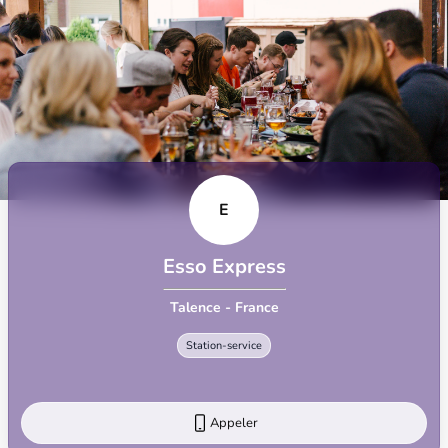
E
Esso Express
Talence - France
Station-service
Appeler