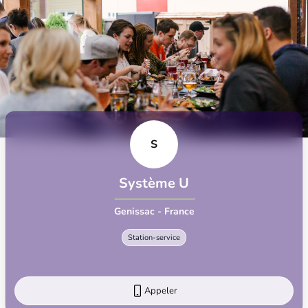
S
Système U
Genissac - France
Station-service
Appeler