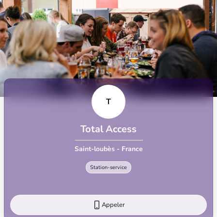
T
Total Access
Saint-loubès - France
Station-service
Appeler