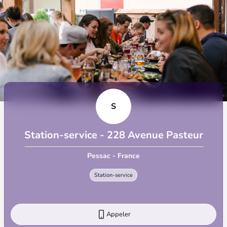
S
Station-service - 228 Avenue Pasteur
Pessac - France
Station-service
Appeler