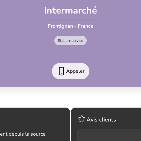
Intermarché
Frontignan - France
Station-service
Appeler
Avis clients
ent depuis la source