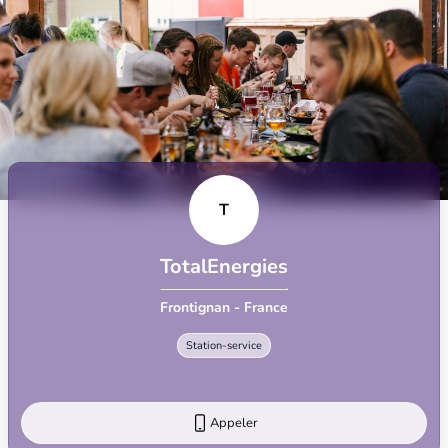
T
TotalEnergies
Frontignan - France
Station-service
Appeler